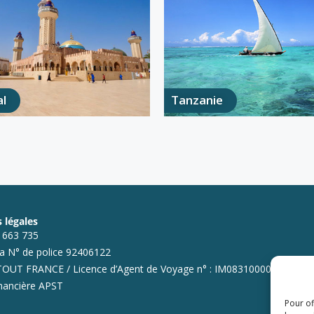
l
Tanzanie
 légales
7 663 735
ia N° de police 92406122
UT FRANCE / Licence d’Agent de Voyage n° : IM083100003
inancière APST
Pour of