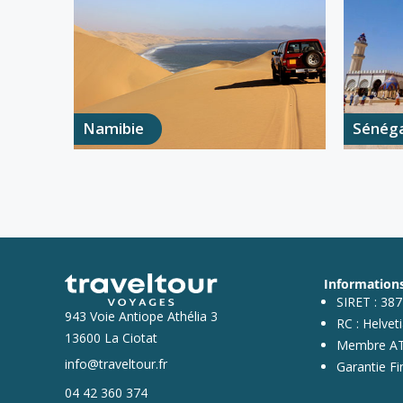
Namibie
Sénéga
Informations
SIRET : 38
943 Voie Antiope Athélia 3
RC : Helvet
13600 La Ciotat
Membre ATO
info@traveltour.fr
Garantie F
04 42 360 374