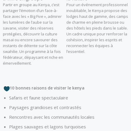
Partir en groupe au Kenya, c’est
Pour un événement professionnel
partager l’émotion d’un face-à-
inoubliable, le Kenya propose des
face avec les « Big Five », admirer
lodges haut de gamme, des camps
les lumières de l’aube sur la
de charme en pleine brousse ou
savane, visiter des réserves
des hôtels les pieds dans le sable.
protégées, découvrir la culture
Un cadre unique pour renforcer la
masaï ou encore savourer des
cohésion, inspirer les esprits et
instants de détente sur la côte
reconnecter les équipes à
swahilie. Un programme à la fois
l’essentiel.
fédérateur, dépaysant et riche en
émerveillement.
10 bonnes raisons de visiter le kenya
Safaris et faune spectaculaire
Paysages grandioses et contrastés
Rencontres avec les communautés locales
Plages sauvages et lagons turquoises