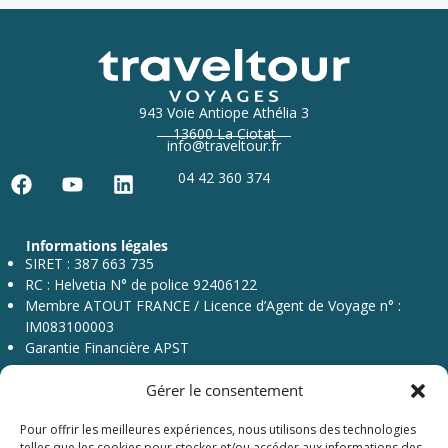
943 Voie Antiope Athélia 3
13600 La Ciotat
info@traveltour.fr
04 42 360 374
F
Y
L
a
o
i
c
u
n
Informations légales
e
t
k
SIRET : 387 663 735
b
u
e
RC : Helvetia N° de police 92406122
o
b
d
Membre ATOUT FRANCE / Licence d’Agent de Voyage n° :
o
e
i
IM083100003
k
n
Garantie Financière APST
Gérer le consentement
Pour offrir les meilleures expériences, nous utilisons des technologies
telles que les cookies pour stocker et/ou accéder aux informations des