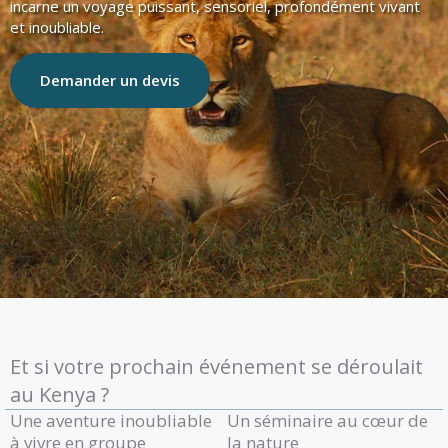
incarne un voyage puissant, sensoriel, profondément vivant
et inoubliable.
Demander un devis
Et si votre prochain événement se déroulait
au Kenya ?
Une aventure inoubliable
Un séminaire au cœur de
à vivre en groupe
la nature