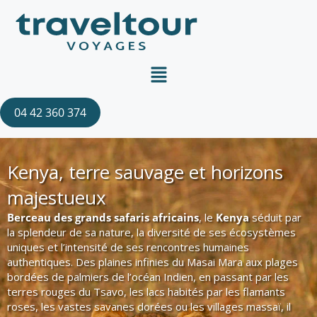
Aller
au
contenu
Menu
04 42 360 374
Kenya, terre sauvage et horizons
majestueux
Berceau des grands safaris africains
, le
Kenya
séduit par
la splendeur de sa nature, la diversité de ses écosystèmes
uniques et l’intensité de ses rencontres humaines
authentiques. Des plaines infinies du Masai Mara aux plages
bordées de palmiers de l’océan Indien, en passant par les
terres rouges du Tsavo, les lacs habités par les flamants
roses, les vastes savanes dorées ou les villages massaï, il