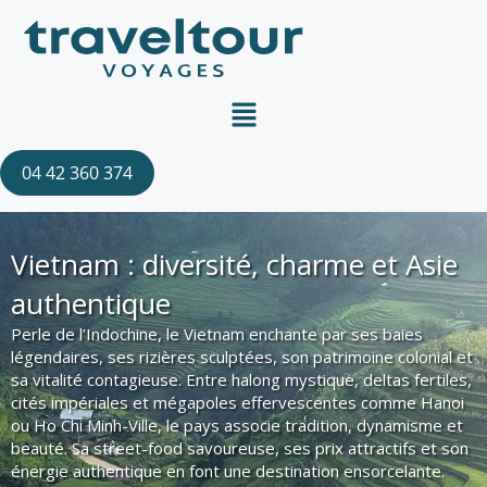
Aller
au
contenu
Menu
04 42 360 374
Vietnam : diversité, charme et Asie
authentique
Perle de l’Indochine, le Vietnam enchante par ses baies
légendaires, ses rizières sculptées, son patrimoine colonial et
sa vitalité contagieuse. Entre halong mystique, deltas fertiles,
cités impériales et mégapoles effervescentes comme Hanoi
ou Ho Chi Minh-Ville, le pays associe tradition, dynamisme et
beauté. Sa street-food savoureuse, ses prix attractifs et son
énergie authentique en font une destination ensorcelante.