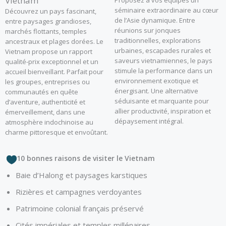
Vietnam
séminaire extraordinaire au cœur
Découvrez un pays fascinant,
de l’Asie dynamique. Entre
entre paysages grandioses,
réunions sur jonques
marchés flottants, temples
traditionnelles, explorations
ancestraux et plages dorées. Le
urbaines, escapades rurales et
Vietnam propose un rapport
saveurs vietnamiennes, le pays
qualité-prix exceptionnel et un
stimule la performance dans un
accueil bienveillant. Parfait pour
environnement exotique et
les groupes, entreprises ou
énergisant. Une alternative
communautés en quête
séduisante et marquante pour
d’aventure, authenticité et
allier productivité, inspiration et
émerveillement, dans une
dépaysement intégral.
atmosphère indochinoise au
charme pittoresque et envoûtant.
10 bonnes raisons de visiter le Vietnam
Baie d’Halong et paysages karstiques
Rizières et campagnes verdoyantes
Patrimoine colonial français préservé
Cités impériales et temples millénaires