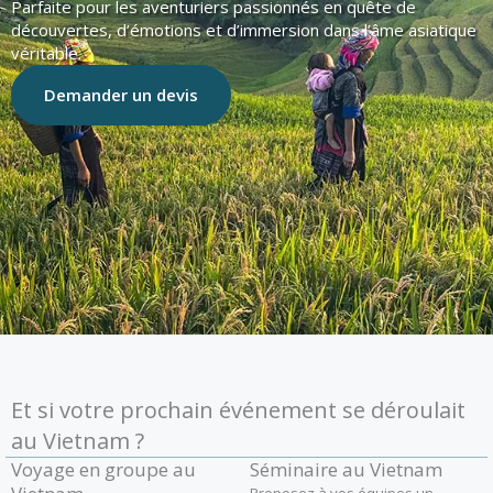
Parfaite pour les aventuriers passionnés en quête de
découvertes, d’émotions et d’immersion dans l’âme asiatique
véritable.
Demander un devis
Et si votre prochain événement se déroulait
au Vietnam ?
Voyage en groupe au
Séminaire au Vietnam
Proposez à vos équipes un