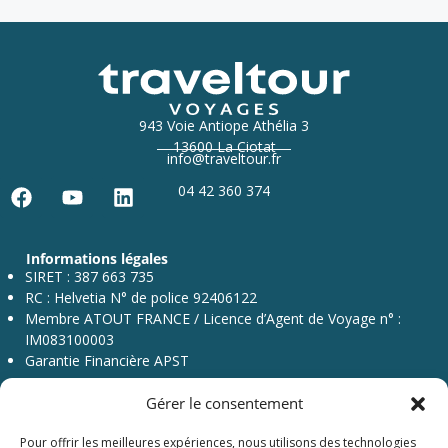
943 Voie Antiope Athélia 3
13600 La Ciotat
info@traveltour.fr
04 42 360 374
F
Y
L
a
o
i
c
u
n
Informations légales
e
t
k
SIRET : 387 663 735
b
u
e
RC : Helvetia N° de police 92406122
o
b
d
Membre ATOUT FRANCE / Licence d’Agent de Voyage n° :
o
e
i
IM083100003
k
n
Garantie Financière APST
Gérer le consentement
Pour offrir les meilleures expériences, nous utilisons des technologies