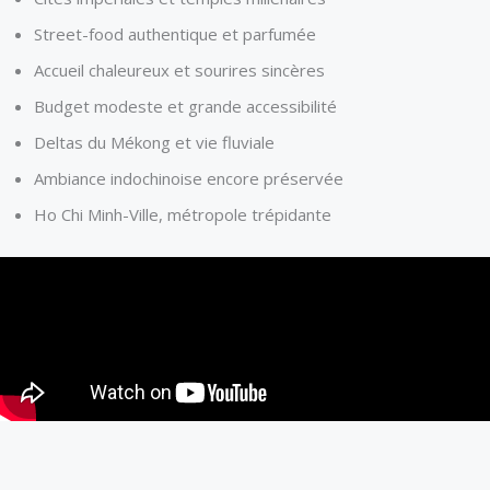
Street-food authentique et parfumée
Accueil chaleureux et sourires sincères
Budget modeste et grande accessibilité
Deltas du Mékong et vie fluviale
Ambiance indochinoise encore préservée
Ho Chi Minh-Ville, métropole trépidante