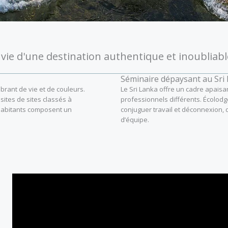
vie d'une destination authentique et inoubliabl
Séminaire dépaysant au Sri
brant de vie et de couleurs.
Le Sri Lanka offre un cadre apais
sites de sites classés à
professionnels différents. Écolod
habitants composent un
conjuguer travail et déconnexion, 
d’équipe.