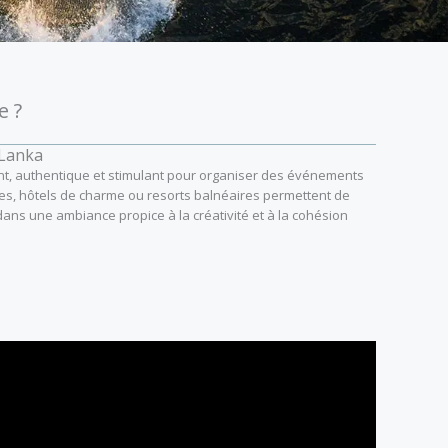
e ?
 Lanka
ant, authentique et stimulant pour organiser des événements
ges, hôtels de charme ou resorts balnéaires permettent de
dans une ambiance propice à la créativité et à la cohésion