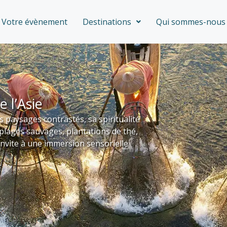
Votre évènement
Destinations
Qui sommes-nous 
 l’Asie
es paysages contrastés, sa spiritualité
plages sauvages, plantations de thé,
 invite à une immersion sensorielle