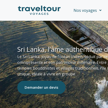
Aller
au
Nos voyages
contenu
Sri Lanka, l’âme authentique de
Le Sri Lanka, joyau de l’océan Indien, séduit par s
omniprésente et son patrimoine millénaire. Entre 
temples bouddhistes et villages traditionnels, l’île
unique, idéale à vivre en groupe.
Demander un devis