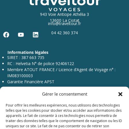
943 Voie Antiope Athélia 3
13600 La Ciotat
info@traveltour.fr
04 42 360 374
F
Y
L
a
o
i
c
u
n
Informations légales
e
t
k
SIRET : 387 663 735
b
u
e
RC : Helvetia N° de police 92406122
o
b
d
Membre ATOUT FRANCE / Licence d’Agent de Voyage n° :
o
e
i
IM083100003
k
n
Garantie Financière APST
Gérer le consentement
Pour offrir les meilleures expériences, nous utilisons des technologies
telles que les cookies pour stocker et/ou accéder aux informations des
appareils. Le fait de consentir à ces technologies nous permettra de
traiter des données telles que le comportement de navigation ou les ID
Menu
uniques sur ce site. Le fait de ne pas consentir ou de retirer son