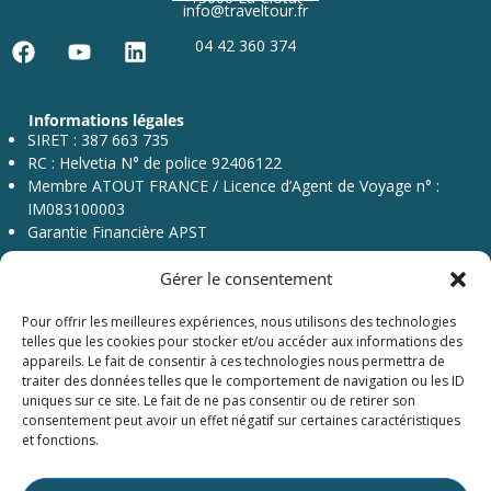
info@traveltour.fr
04 42 360 374
F
Y
L
a
o
i
c
u
n
Informations légales
e
t
k
SIRET : 387 663 735
b
u
e
RC : Helvetia N° de police 92406122
o
b
d
Membre ATOUT FRANCE / Licence d’Agent de Voyage n° :
o
e
i
IM083100003
k
n
Garantie Financière APST
Gérer le consentement
Pour offrir les meilleures expériences, nous utilisons des technologies
telles que les cookies pour stocker et/ou accéder aux informations des
appareils. Le fait de consentir à ces technologies nous permettra de
traiter des données telles que le comportement de navigation ou les ID
Menu
uniques sur ce site. Le fait de ne pas consentir ou de retirer son
consentement peut avoir un effet négatif sur certaines caractéristiques
et fonctions.
SAS au capital de 76 224,51€ – RCS Marseille 387 663 735 – Immatriculation Atout
France IM083100003 – Assurance Resp. Civile April