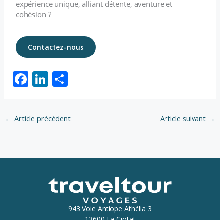
expérience unique, alliant détente, aventure et
cohésion ?
Contactez-nous
F
Li
P
ac
n
ar
e
k
ta
←
Article précédent
Article suivant
→
b
e
g
o
dI
er
o
n
k
943 Voie Antiope Athélia 3
13600 La Ciotat