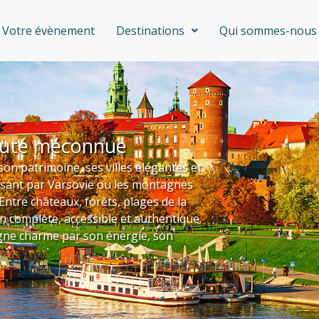
Votre évènement
Destinations
Qui sommes-nous 
eauté méconnue
son patrimoine, ses villes élégantes et
ssant par Varsovie ou les montagnes
 Entre châteaux, forêts, plages de la
on complète, accessible et authentique.
ogne charme par son énergie, son
.