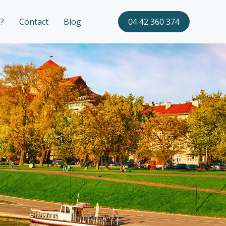
?
Contact
Blog
04 42 360 374