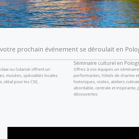
i votre prochain événement se déroulait en Polo
Séminaire culturel en Polog
rocław ou Gdansk offrent un
Offrez à vos équipes un séminaire 
dées, musées, spécialités locales
performantes, hôtels de charme et 
, idéal pour les CSE,
historiques, visites, ateliers culin
abordable, centrale et inspirante, 
découvertes.