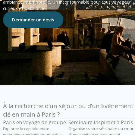
ambiance intemporelle. Un incontournable pour tout voyageur
curieux et passionné.
Demander un devis
À la recherche d’un séjour ou d’un événement
clé en main à Paris ?
Paris en voyage de groupe
Séminaire inspirant à Paris
Explorez la capitale entre
Organisez votre séminaire au cœur
monuments mythiques, musées
d’une capitale dynamique et