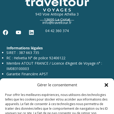
943 Voie Antiope Athélia 3
13600 La Ciotat
info@traveltour.fr
04 42 360 374
F
Y
L
a
o
i
c
u
n
Informations légales
e
t
k
SIRET : 387 663 735
b
u
e
RC : Helvetia N° de police 92406122
o
b
d
Membre ATOUT FRANCE / Licence d’Agent de Voyage n° :
o
e
i
IM083100003
k
n
Garantie Financière APST
Gérer le consentement
Pour offrir les meilleures expériences, nous utilisons des technologies
telles que les cookies pour stocker et/ou accéder aux informations des
appareils. Le fait de consentir à ces technologies nous permettra de
traiter des données telles que le comportement de navigation ou les ID
Menu
uniques sur ce site. Le fait de ne pas consentir ou de retirer son