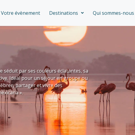
Votre évènement
Destinations
Qui sommes-nous 
 séduit par ses couleurs éclatantes, sa
tive. Idéal pour un séjour en groupe ou
lébrer, partager et vivre des
mexicana ».