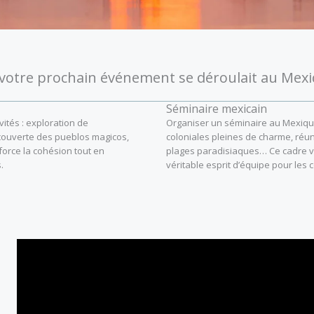
i votre prochain événement se déroulait au Mexi
Séminaire mexicain
vités : exploration de
Organiser un séminaire au Mexique, c
écouverte des pueblos magicos,
coloniales pleines de charme, réun
force la cohésion tout en
plages paradisiaques… Ce cadre vib
.
véritable esprit d’équipe pour les 