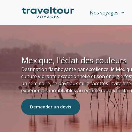
Aller
au
Nos voyages
contenu
Mexique, l'éclat des couleurs
Destination flamboyante par excellence, le Mexique
culture vibrante exceptionnelle et son énergie fes
un séminaire, ce pays aux mille facettes invite à cé
expériences inoubliables au rythme de la « fiesta 
Demander un devis