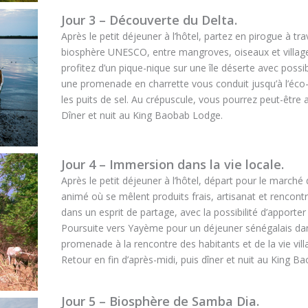
Jour 3 – Découverte du Delta.
Après le petit déjeuner à l’hôtel, partez en pirogue à tr
biosphère UNESCO, entre mangroves, oiseaux et villages
profitez d’un pique-nique sur une île déserte avec possib
une promenade en charrette vous conduit jusqu’à l’éco
les puits de sel. Au crépuscule, vous pourrez peut-être
Dîner et nuit au King Baobab Lodge.
Jour 4 – Immersion dans la vie locale.
Après le petit déjeuner à l’hôtel, départ pour le march
animé où se mêlent produits frais, artisanat et rencontre
dans un esprit de partage, avec la possibilité d’apporter
Poursuite vers Yayème pour un déjeuner sénégalais dans
promenade à la rencontre des habitants et de la vie vill
Retour en fin d’après-midi, puis dîner et nuit au King 
Jour 5 – Biosphère de Samba Dia.