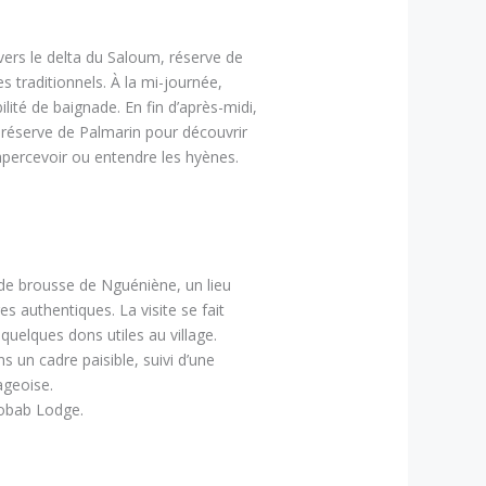
avers le delta du Saloum, réserve de
 traditionnels. À la mi-journée,
ilité de baignade. En fin d’après-midi,
-réserve de Palmarin pour découvrir
 apercevoir ou entendre les hyènes.
é de brousse de Nguéniène, un lieu
s authentiques. La visite se fait
 quelques dons utiles au village.
 un cadre paisible, suivi d’une
ageoise.
Baobab Lodge.