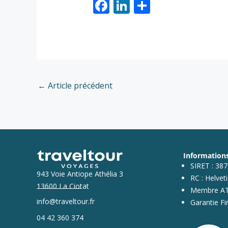
F
Li
P
ac
n
ar
e
k
ta
b
e
g
o
dI
er
o
n
←
Article précédent
k
Informations
SIRET : 38
943 Voie Antiope Athélia 3
RC : Helvet
13600 La Ciotat
Membre ATO
info@traveltour.fr
Garantie F
04 42 360 374