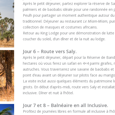
Après le petit déjeuner, partez explorer la réserve de 
palmiers et de baobabs idéale pour une randonnée en ple
Peulh pour partager un moment authentique autour du t
traditionnel. Déjeuner au restaurant
Le Miam-Miam
, pu
collection de masques et costumes africains.
Retour au King Lodge pour une démonstration de lutte sé
coucher du soleil, d’un dîner et de la nuit au lodge.
Jour 6 – Route vers Saly.
Après le petit déjeuner, départ pour la Réserve de Ban
hectares où vous ferez un safari en 4×4 parmi girafes, 
autruches. Vous traverserez une savane de baobabs et
point d’eau avant un déjeuner sur pilotis face au marigo
La visite inclut aussi quelques éléments du patrimoi
griots. En début d’après-midi, route vers Saly et installa
inclusive. Dîner et nuit à l’hôtel.
Jour 7 et 8 – Balnéaire en all Inclusive.
Profitez de journées libres en formule all inclusive à l’h