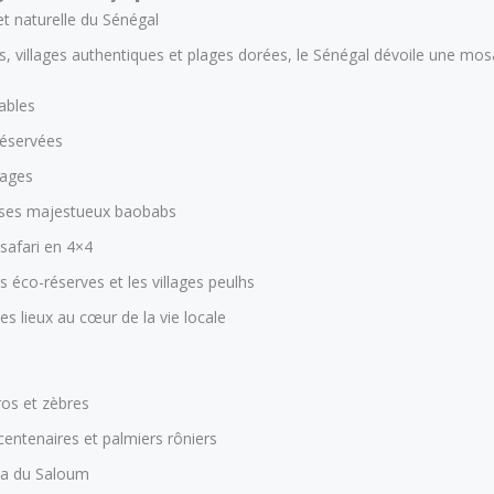
 et naturelle du Sénégal
s, villages authentiques et plages dorées, le Sénégal dévoile une mo
ables
réservées
llages
 ses majestueux baobabs
safari en 4×4
s éco-réserves et les villages peulhs
s lieux au cœur de la vie locale
ros et zèbres
entenaires et palmiers rôniers
ta du Saloum