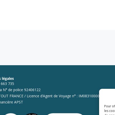
 légales
7 663 735
ia N° de police 92406122
UT FRANCE / Licence d’Agent de Voyage n° : IM083100003
inancière APST
Pour of
les coo