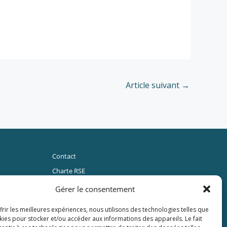
Article suivant
→
Contact
Charte RSE
Mentions Légales
Gérer le consentement
Politique de cookies (UE)
frir les meilleures expériences, nous utilisons des technologies telles que
CGV
kies pour stocker et/ou accéder aux informations des appareils. Le fait