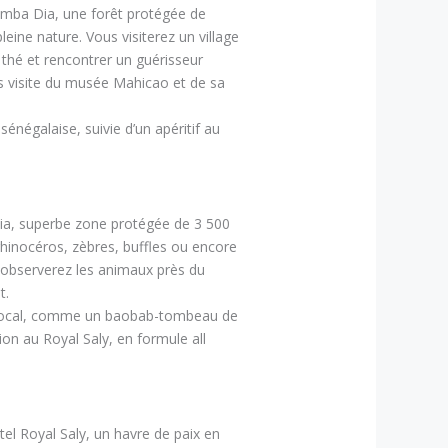
Samba Dia, une forêt protégée de
ine nature. Vous visiterez un village
hé et rencontrer un guérisseur
is visite du musée Mahicao et de sa
négalaise, suivie d’un apéritif au
dia, superbe zone protégée de 3 500
rhinocéros, zèbres, buffles ou encore
 observerez les animaux près du
t.
ne local, comme un baobab-tombeau de
tion au Royal Saly, en formule all
ôtel Royal Saly, un havre de paix en