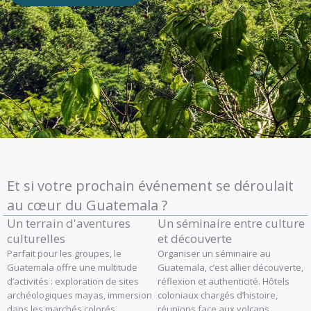
Et si votre prochain événement se déroulait
au cœur du Guatemala ?
Un terrain d'aventures
Un séminaire entre culture
culturelles
et découverte
Parfait pour les groupes, le
Organiser un séminaire au
Guatemala offre une multitude
Guatemala, c’est allier découverte,
d’activités : exploration de sites
réflexion et authenticité. Hôtels
archéologiques mayas, immersion
coloniaux chargés d’histoire,
dans les marchés colorés,
réunions face aux volcans