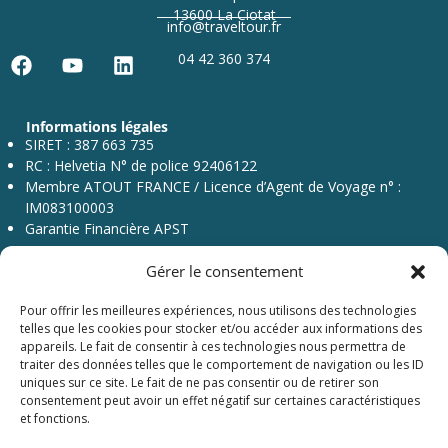
13600 La Ciotat
info@traveltour.fr
04 42 360 374
F
Y
L
a
o
i
c
u
n
Informations légales
e
t
k
SIRET : 387 663 735
b
u
e
RC : Helvetia N° de police 92406122
o
b
d
Membre ATOUT FRANCE / Licence d’Agent de Voyage n° :
o
e
i
IM083100003
k
n
Garantie Financière APST
Gérer le consentement
Pour offrir les meilleures expériences, nous utilisons des technologies
telles que les cookies pour stocker et/ou accéder aux informations des
appareils. Le fait de consentir à ces technologies nous permettra de
traiter des données telles que le comportement de navigation ou les ID
Menu
uniques sur ce site. Le fait de ne pas consentir ou de retirer son
consentement peut avoir un effet négatif sur certaines caractéristiques
et fonctions.
SAS au capital de 76 224,51€ – RCS Marseille 387 663 735 – Immatriculation Atout