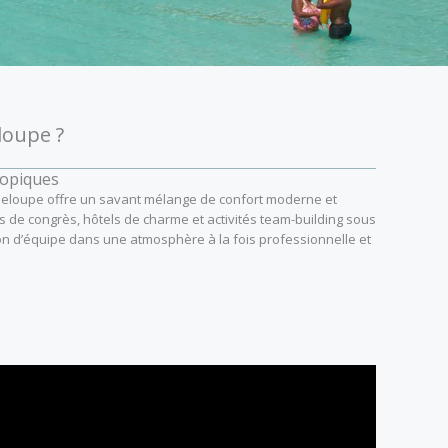
loupe ?
ropiques
deloupe offre un savant mélange de confort moderne et
 de congrès, hôtels de charme et activités team-building sous
on d’équipe dans une atmosphère à la fois professionnelle et