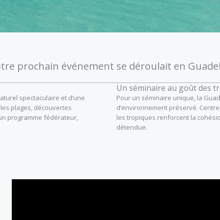
votre prochain événement se déroulait en Guade
Un séminaire au goût des t
aturel spectaculaire et d’une
Pour un séminaire unique, la Gua
 les plages, découvertes
d’environnement préservé. Centres
t un programme fédérateur,
les tropiques renforcent la cohési
détendue.