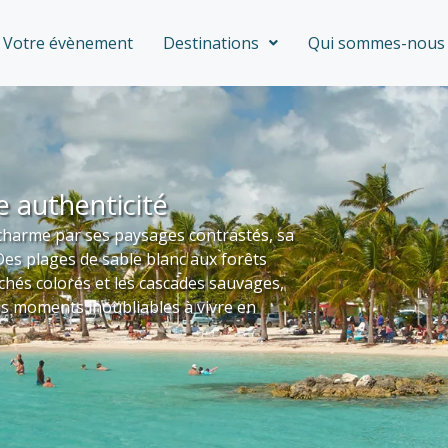
Votre évènement
Destinations
Qui sommes-nous 
e authenticité
charme par ses paysages contrastés, sa
 Des plages de sable blanc aux forêts
chés colorés et les cascades sauvages,
es moments inoubliables à vivre en