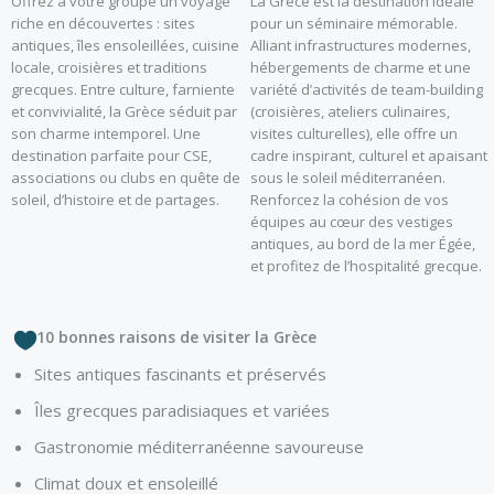
Offrez à votre groupe un voyage
La Grèce est la destination idéale
riche en découvertes : sites
pour un séminaire mémorable.
antiques, îles ensoleillées, cuisine
Alliant infrastructures modernes,
locale, croisières et traditions
hébergements de charme et une
grecques. Entre culture, farniente
variété d’activités de team-building
et convivialité, la Grèce séduit par
(croisières, ateliers culinaires,
son charme intemporel. Une
visites culturelles), elle offre un
destination parfaite pour CSE,
cadre inspirant, culturel et apaisant
associations ou clubs en quête de
sous le soleil méditerranéen.
soleil, d’histoire et de partages.
Renforcez la cohésion de vos
équipes au cœur des vestiges
antiques, au bord de la mer Égée,
et profitez de l’hospitalité grecque.
10 bonnes raisons de visiter la Grèce
Sites antiques fascinants et préservés
Îles grecques paradisiaques et variées
Gastronomie méditerranéenne savoureuse
Climat doux et ensoleillé