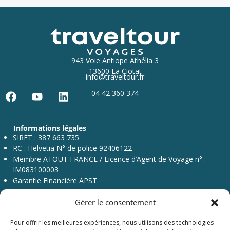
943 Voie Antiope Athélia 3
13600 La Ciotat
info@traveltour.fr
04 42 360 374
F
Y
L
a
o
i
c
u
n
Informations légales
e
t
k
SIRET : 387 663 735
b
u
e
RC : Helvetia N° de police 92406122
o
b
d
Membre ATOUT FRANCE / Licence d’Agent de Voyage n° :
o
e
i
IM083100003
k
n
Garantie Financière APST
Gérer le consentement
Pour offrir les meilleures expériences, nous utilisons des technologies