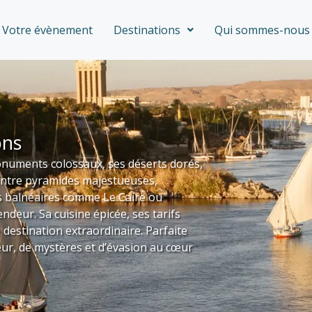
Votre évènement
Destinations
Qui sommes-nous 
ons
onuments colossaux, ses déserts dorés,
 Entre pyramides majestueuses,
ns balnéaires comme Le Caire ou
ndeur. Sa cuisine épicée, ses tarifs
estination extraordinaire. Parfaite
eur, de mystères et d’évasion au cœur