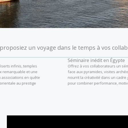
s proposiez un voyage dans le temps à vos collab
Séminaire inédit en Égypte
erts infinis, temples
Offrez à vos collaborateurs un sé
rix remarquable et une
face aux pyramides, visites archéol
ou associations en quête
nourrit la créativité dans un cadr
orientale au prestige
pour combiner performance, motiv