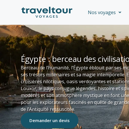
Aller
au
Nos voyages
contenu
Égypte : berceau des civilisati
Berceau de l’humanité, l’Égypte éblouit par ses m
ses trésors millénaires et sa magie intemporelle.
croisières nilotiques, oasis verdoyantes et statio
Louxor, le pays conjugue légendes, histoire et sple
modérés et son atmosphère mystique en font une d
pour les explorateurs fascinés en quête de grand
de l’Antiquité ressuscitée.
Demander un devis