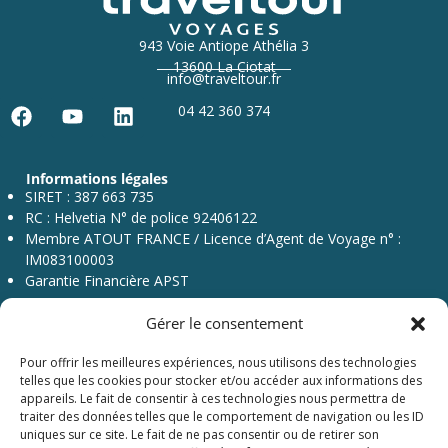
943 Voie Antiope Athélia 3
13600 La Ciotat
info@traveltour.fr
04 42 360 374
F
Y
L
a
o
i
c
u
n
Informations légales
e
t
k
SIRET : 387 663 735
b
u
e
RC : Helvetia N° de police 92406122
o
b
d
Membre ATOUT FRANCE / Licence d’Agent de Voyage n° :
o
e
i
IM083100003
k
n
Garantie Financière APST
Gérer le consentement
Pour offrir les meilleures expériences, nous utilisons des technologies
telles que les cookies pour stocker et/ou accéder aux informations des
appareils. Le fait de consentir à ces technologies nous permettra de
traiter des données telles que le comportement de navigation ou les ID
Menu
uniques sur ce site. Le fait de ne pas consentir ou de retirer son