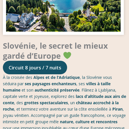
Slovénie, le secret le mieux
gardé d’Europe
Circuit 8 jours / 7 nuits
À la croisée des
Alpes et de l’Adriatique
, la Slovénie vous
séduira par
ses paysages enchanteurs
, ses
villes à taille
humaine
et son
authenticité préservée
. Flânez à Ljubljana,
capitale verte et joyeuse, explorez des
lacs d’altitude aux airs de
conte
, des
grottes spectaculaires
, un
château accroché à la
roche
, et terminez votre aventure sur la côte ensoleillée à
Piran
,
joyau vénitien. Accompagné par un guide francophone, ce voyage
intimiste en petit groupe mêle
nature, culture et rencontres
pour une immersion inoubliable au cœur d’une Europe méconnue.