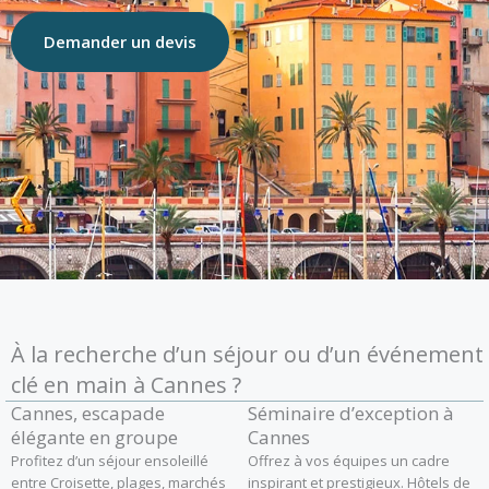
Demander un devis
À la recherche d’un séjour ou d’un événement
clé en main à Cannes ?
Cannes, escapade
Séminaire d’exception à
élégante en groupe
Cannes
Profitez d’un séjour ensoleillé
Offrez à vos équipes un cadre
entre Croisette, plages, marchés
inspirant et prestigieux. Hôtels de