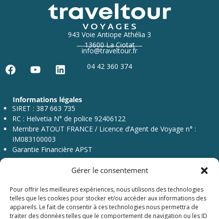
943 Voie Antiope Athélia 3
13600 La Ciotat
info@traveltour.fr
04 42 360 374
F
Y
L
a
o
i
c
u
n
Informations légales
e
t
k
SIRET : 387 663 735
b
u
e
RC : Helvetia N° de police 92406122
o
b
d
Membre ATOUT FRANCE / Licence d’Agent de Voyage n° :
o
e
i
IM083100003
k
n
Garantie Financière APST
Gérer le consentement
Pour offrir les meilleures expériences, nous utilisons des technologies
telles que les cookies pour stocker et/ou accéder aux informations des
appareils. Le fait de consentir à ces technologies nous permettra de
traiter des données telles que le comportement de navigation ou les ID