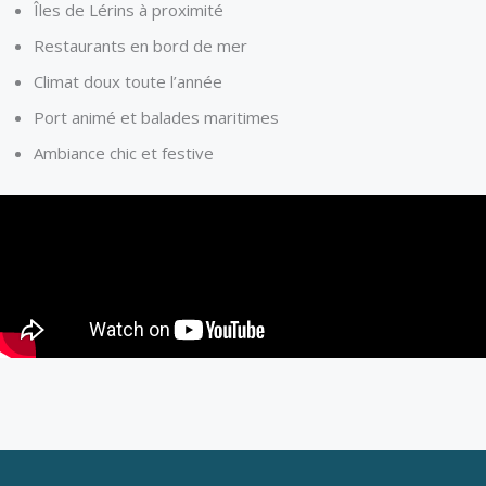
Îles de Lérins à proximité
Restaurants en bord de mer
Climat doux toute l’année
Port animé et balades maritimes
Ambiance chic et festive