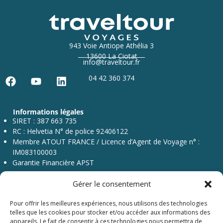
943 Voie Antiope Athélia 3
13600 La Ciotat
info@traveltour.fr
04 42 360 374
F
Y
L
a
o
i
c
u
n
Informations légales
e
t
k
SIRET : 387 663 735
b
u
e
RC : Helvetia N° de police 92406122
o
b
d
Membre ATOUT FRANCE / Licence d’Agent de Voyage n° :
o
e
i
IM083100003
k
n
Garantie Financière APST
Gérer le consentement
Pour offrir les meilleures expériences, nous utilisons des technologies
telles que les cookies pour stocker et/ou accéder aux informations des
appareils. Le fait de consentir à ces technologies nous permettra de