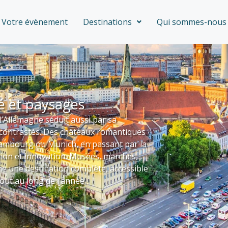
Votre évènement
Destinations
Qui sommes-nous 
é et paysages
l’Allemagne séduit aussi par sa
s contrastés. Des châteaux romantiques
Hambourg ou Munich, en passant par la
dition et innovation. Musées, marchés,
ne une destination complète, accessible
out au long de l’année.