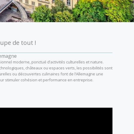
upe de tout !
lemagne
ionnel moderne, ponctué d’activités culturelles et nature.
chnologiques, châteaux ou espaces verts, les possibilités sont
turelles ou découvertes culinaires font de l’Allemagne une
our stimuler cohésion et performance en entreprise.