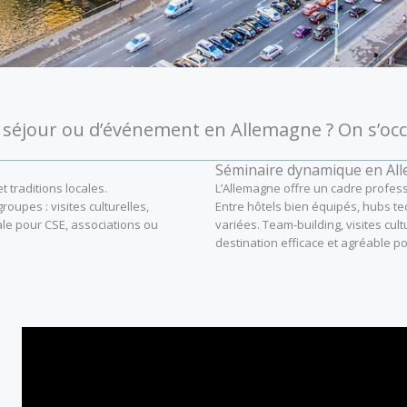
 séjour ou d’événement en Allemagne ? On s’occ
Séminaire dynamique en Al
t traditions locales.
L’Allemagne offre un cadre profess
oupes : visites culturelles,
Entre hôtels bien équipés, hubs te
ale pour CSE, associations ou
variées. Team-building, visites cul
destination efficace et agréable p